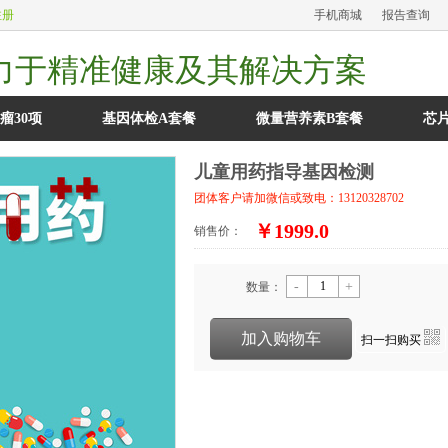
注册
手机商城
报告查询
力于精准健康及其解决方案
瘤30项
基因体检A套餐
微量营养素B套餐
芯
儿童用药指导基因检测
团体客户请加微信或致电：13120328702
￥1999.0
销售价：
-
+
数量：
i
加入购物车
扫一扫购买