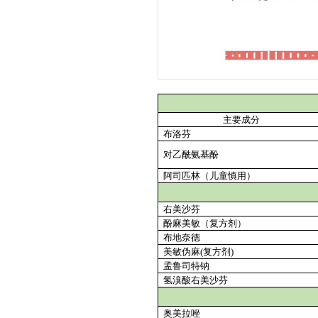
主要成分
布洛芬
对乙酰氨基酚
阿司匹林（儿童慎用）
右美沙芬
酚麻美敏（复方剂）
布地奈德
美敏伪麻
(
复方剂
)
孟鲁司特钠
氢溴酸右美沙芬
奥美拉唑