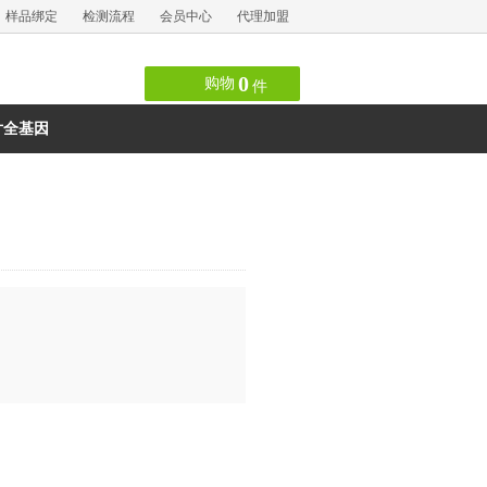
样品绑定
检测流程
会员中心
代理加盟
0
购物
件
片全基因