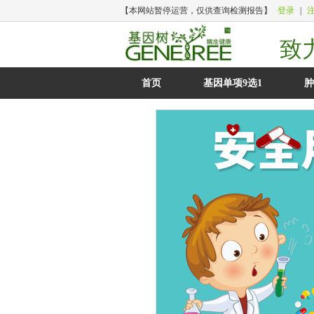
【本网站暂停运营，仅供查询检测报告】
登录
|
致
首页
基因单项9选1
肿