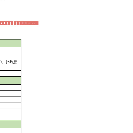
9
、扑热息