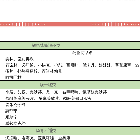
解热镇痛消炎类
药物商品名
美林、臣功再欣
泰诺林、必理通、小快克、护彤、百服咛、优卡丹、好娃娃、葵花康宝、
99
痛片、扑热息痛栓、泰诺林幼儿
阿司匹林
止咳平喘类
小眉、艾畅、美沙芬、奥卜克、右甲吗喃、氢硝酸美沙芬
氨酚伪麻美芬片、 酚麻美敏片、酚麻美敏口服液
普米克令舒
惠菲宁
顺尔宁
联邦立克停
肠胃不适类
沃必唑、洛赛克、亚砜咪唑、金奥康